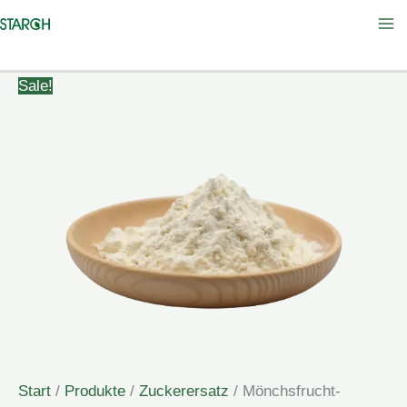
Zum
Inhalt
springen
Sale!
Start
/
Produkte
/
Zuckerersatz
/ Mönchsfrucht-