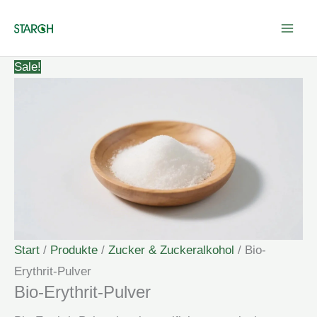
Zum
Inhalt
springen
Sale!
Start
/
Produkte
/
Zucker & Zuckeralkohol
/ Bio-
Erythrit-Pulver
Bio-Erythrit-Pulver