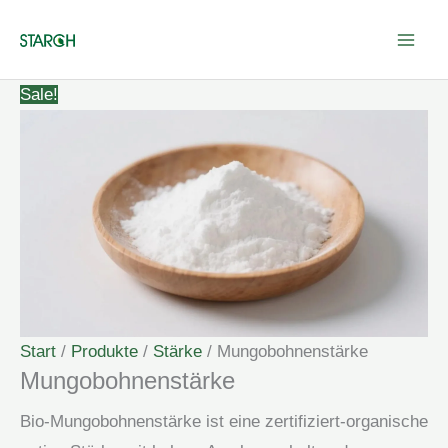
Zum
Inhalt
springen
Sale!
Start
/
Produkte
/
Stärke
/ Mungobohnenstärke
Mungobohnenstärke
Bio-Mungobohnenstärke ist eine zertifiziert-organische