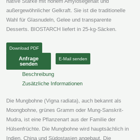
native Stärke mit hohem Amylosegehalt und
außergewöhnlicher Gelkraft. Sie ist die traditionelle
Wahl für Glasnudeln, Gelee und transparente
Desserts. BIOSTARCH liefert in 25-kg-Säcken.
Download PDF
Mungobohnenstärke
Anfrage
E-Mail senden
senden
Menge
Beschreibung
Zusätzliche Informationen
Die Mungbohne (Vigna radiata), auch bekannt als
Moongbohne, grünes Gramm oder Mung-Sanskrit-
Mudra, ist eine Pflanzenart aus der Familie der
Hülsenfrüchte. Die Mungbohne wird hauptsächlich in
Indien, China und Südostasien angebaut. Die