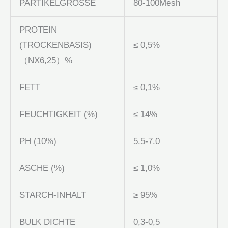
PARTIKELGRÖSSE
80-100Mesh
PROTEIN
(TROCKENBASIS)
≤ 0,5%
（NX6,25）%
FETT
≤ 0,1%
FEUCHTIGKEIT (%)
≤ 14%
PH (10%)
5.5-7.0
ASCHE (%)
≤ 1,0%
STARCH-INHALT
≥ 95%
BULK DICHTE
0,3-0,5