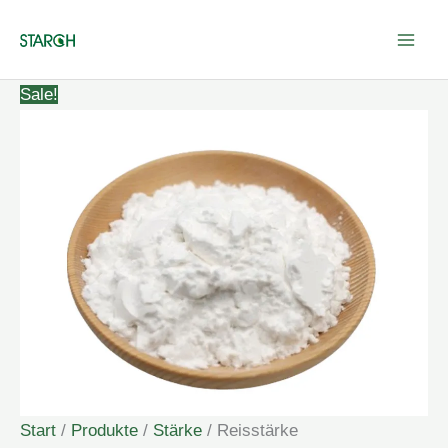
Zum
Inhalt
springen
Sale!
Start
/
Produkte
/
Stärke
/ Reisstärke