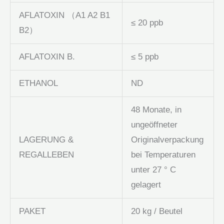
AFLATOXIN （A1 A2 B1
≤ 20 ppb
B2）
AFLATOXIN B.
≤ 5 ppb
ETHANOL
ND
48 Monate, in
ungeöffneter
LAGERUNG &
Originalverpackung
REGALLEBEN
bei Temperaturen
unter 27 ° C
gelagert
PAKET
20 kg / Beutel